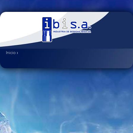
Inicio
›