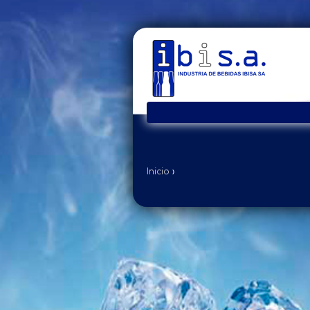
Inicio
›