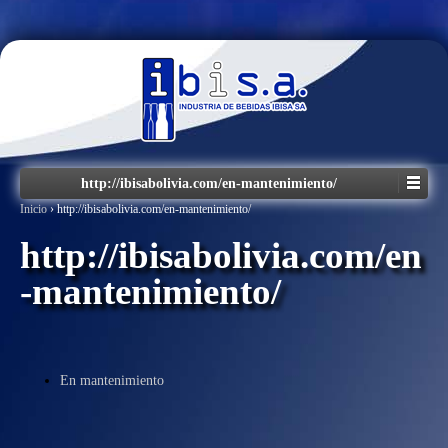
http://ibisabolivia.com/en-mantenimiento/
Inicio
›
http://ibisabolivia.com/en-mantenimiento/
http://ibisabolivia.com/en
-mantenimiento/
En mantenimiento