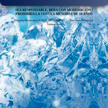
SEA RESPONSABLE, BEBA CON MODERACIÓN /
PROHIBIDA LA VENTA A MENORES DE 18 AÑOS
Derechos Reservados © 2026
IBISA Bolivia
↑
Sitio desarrollado por
Sistema Real